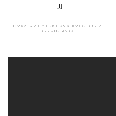
JEU
MOSAÏQUE VERRE SUR BOIS, 135 X
120CM, 2015