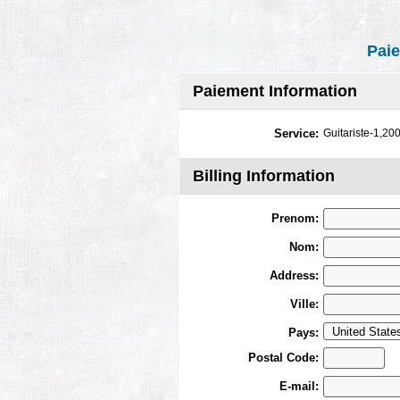
Paie
Paiement Information
Service:
Guitariste-1,2
Billing Information
Prenom:
Nom:
Address:
Ville:
Pays:
Postal Code:
E-mail: