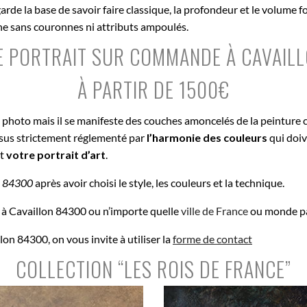
de la base de savoir faire classique, la profondeur et le volume fo
nne sans couronnes ni attributs ampoulés.
DE PORTRAIT SUR COMMANDE À CAVAIL
À PARTIR DE 1500€
e photo mais il se manifeste des couches amoncelés de la peinture 
ssus strictement réglementé par
l’harmonie des couleurs
qui doiv
st
votre portrait d’art
.
n 84300
après avoir choisi le style, les couleurs et la technique.
à Cavaillon 84300 ou n’importe quelle
ville de France
ou monde pa
on 84300, on vous invite à utiliser la
forme de contact
COLLECTION “LES ROIS DE FRANCE”